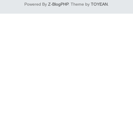
医生妇科抑菌凝胶有着明确的成分和
Powered By
Z-BlogPHP
. Theme by
TOYEAN
.
功...